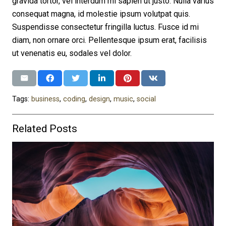
gravida tortor, vel interdum mi sapien ut justo. Nulla varius
consequat magna, id molestie ipsum volutpat quis.
Suspendisse consectetur fringilla luctus. Fusce id mi
diam, non ornare orci. Pellentesque ipsum erat, facilisis
ut venenatis eu, sodales vel dolor.
Tags:
business
,
coding
,
design
,
music
,
social
Related Posts