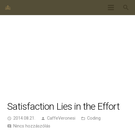
search
Satisfaction Lies in the Effort
2014.08.21.
CaffeVeronesi
Coding
access_time
person
folder_open
Nincs hozzászólás
comment