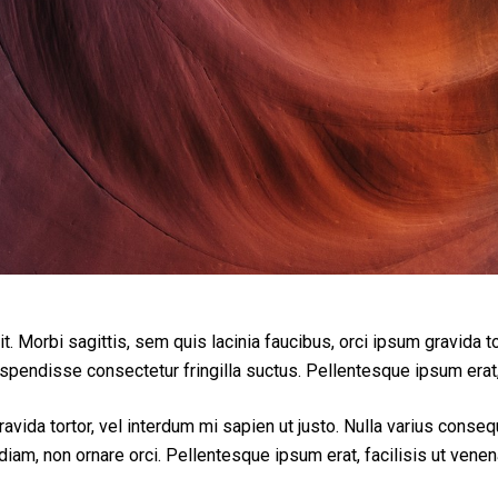
. Morbi sagittis, sem quis lacinia faucibus, orci ipsum gravida tor
endisse consectetur fringilla suctus. Pellentesque ipsum erat, f
ravida tortor, vel interdum mi sapien ut justo. Nulla varius conse
iam, non ornare orci. Pellentesque ipsum erat, facilisis ut venena