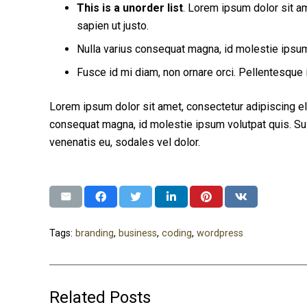
This is a unorder list
. Lorem ipsum dolor sit am
sapien ut justo.
Nulla varius consequat magna, id molestie ipsum 
Fusce id mi diam, non ornare orci. Pellentesque i
Lorem ipsum dolor sit amet, consectetur adipiscing elit
consequat magna, id molestie ipsum volutpat quis. Susp
venenatis eu, sodales vel dolor.
Tags:
branding
,
business
,
coding
,
wordpress
Related Posts