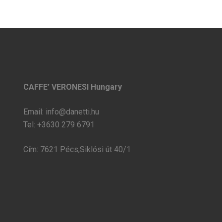
CAFFE’ VERONESI Hungary
Email: info@danetti.hu
Tel: +3630 279 6791
Cím: 7621 Pécs,Siklósi út 40/1